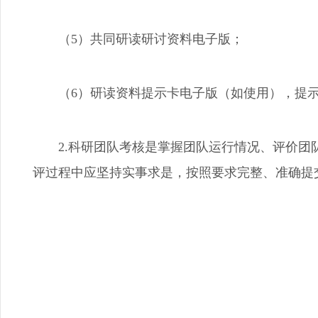
（5）共同研读研讨资料电子版；
（6）研读资料提示卡电子版（如使用），提示卡
2.科研团队考核是掌握团队运行情况、评价团队
评过程中应坚持实事求是，按照要求完整、准确提