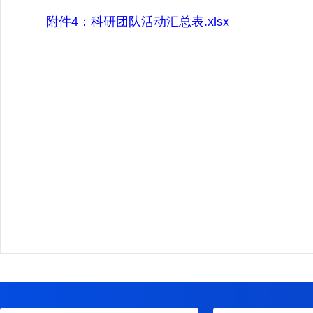
附件4：科研团队活动汇总表.xlsx