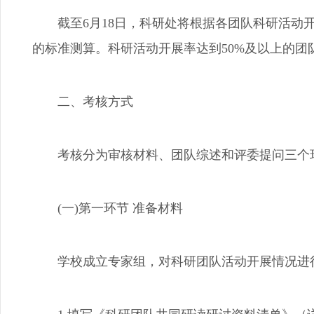
截至6月18日，科研处将根据各团队科研活动开
的标准测算。科研活动开展率达到50%及以上的团
二、考核方式
考核分为审核材料、团队综述和评委提问三个
(一)第一环节 准备材料
学校成立专家组，对科研团队活动开展情况进行